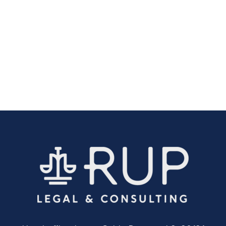
22 Novembre 2021
Crowdfunding: cosa prevede il
regolamento UE 1503/2020
Il crowdfunding (in italiano “raccolta fondi”),
è uno strumento che consente il…